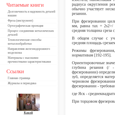
Читаемые книги
радиуса округления ре
обычно участвует неск
Долговечность и надежность деталей
резании.
машин
Фреза (инструмент)
При фрезеровании цили
мм, равна тах = 2s2>/
Ортографическая проекция
средняя толщина среза с
Процесс соединения металлических
деталей
В общем случае с уче
Технологические способы
средняя площадь срезае
металлообработки
Направления железнодорожного
Режимы фрезерования
моделизма
нормативам [192-195].
Материалы с высокими
прочностными характеристиками
Ориентировочные значе
глубина резания (/
Ссылки
фрезеровании) определя
зуб, определяется мат
Главная страница
черновом фрезеровании
Журналы и периодика
фрезеровании - требова
где Яск - среднеквадра
При торцовом фрезерован
Какой