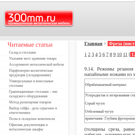
Читаемые статьи
Главная
>
Фреза (инс
Склад и стеллажи
1
2
3
4
5
6
7
8
9
10
11
[
1
Указание мест хранения товара
Ассортимент металлической мебели
9.14. Режимы резания
Парфюмерно-косметическая
напайными ножами из э
продукция (складирование)
Универсальные и консольные
Обрабатываемый материал
стеллажи
Гравитационные стеллажи – тип
Углеродистая и легированная с
складского оборудования
Метод размещения товаров
Серый чугун
Выбор сейфа - дело серьезное и
Отбеленный чугун
ответственное
примечание. Глубина фрезеровани
Полы в складских комплексах
Офисная документация и
(толщины среза, равн
металлические шкафы
избегать, наименьшая 