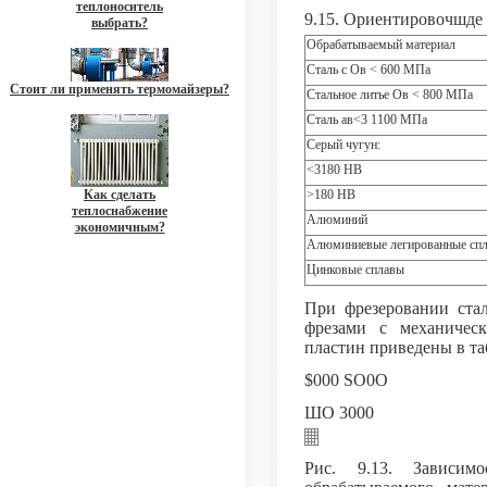
теплоноситель
9.15. Ориентировочшде
выбрать?
Обрабатываемый материал
Сталь с Ов < 600 МПа
Стоит ли применять термомайзеры?
Стальное литье Ов < 800 МПа
Сталь ав<3 1100 МПа
Серый чугун:
<3180 НВ
Как сделать
>180 НВ
теплоснабжение
Алюминий
экономичным?
Алюминиевые легированные сп
Цинковые сплавы
При фрезеровании стал
фрезами с механичес
пластин приведены в таб
$000 SO0O
ШО 3000
Рис. 9.13. Зависим