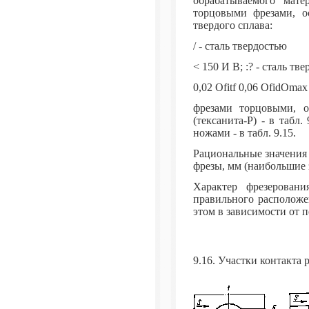
обрабатываемого мате
торцовыми фрезами, о
твердого сплава:
/ - сталь твердостью
< 150 И В; :? - сталь тв
0,02 Ofitf 0,06 OfidOmax
фрезами торцовыми, 
(тексанита-Р) - в табл
ножами - в табл. 9.15.
Рациональные значения с
фрезы, мм (наибольшие 
Характер фрезерован
правильного расположе
этом в зависимости от п
9.16. Участки контакта