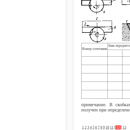
Знак переднего
Номер сочетания
примечание. В скобка
получен при определенн
1
2
3
4
5
6
7
8
9
10
11
[
12
]
13