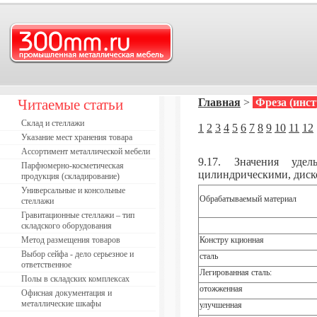
Читаемые статьи
Главная
>
Фреза (инс
Склад и стеллажи
1
2
3
4
5
6
7
8
9
10
11
12
Указание мест хранения товара
Ассортимент металлической мебели
9.17. Значения уде
Парфюмерно-косметическая
цилиндрическими, диск
продукция (складирование)
Универсальные и консольные
Обрабатываемый материал
стеллажи
Гравитационные стеллажи – тип
складского оборудования
Метод размещения товаров
Констру кционная
Выбор сейфа - дело серьезное и
сталь
ответственное
Легированная сталь:
Полы в складских комплексах
отожженная
Офисная документация и
металлические шкафы
улучшенная