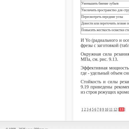
Уменьшить биение зубьев
Увеличить пространство для ст
Пересмотреть передние углы
Довести или переточить лезвие 
Повысить жесткость оснастки ст
И Yo (радиального и ос
фрезы с заготовкой (табл
Окружная сила резания,
МПа, см. рис. 9.13.
Эффективная мощность,
где - удельный объем сня
Стойкость и силы реза
9.19 приведены рекоме
из строя режущих кромо
1
2
3
4
5
6
7
8
9
10
11
12
[
13
]