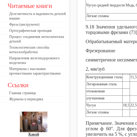
Читаемые книги
Чугун средней твердости Медь, 
Долговечность и надежность деталей
Легкие сплавы
машин
Фреза (инструмент)
9.18 Значения удельног
Ортографическая проекция
торцовыми фрезами (73
Процесс соединения металлических
Обрабатываемый матер
деталей
Технологические способы
Фрезерование
металлообработки
Направления железнодорожного
симметричное несимме
моделизма
2, мм/зуб
Материалы с высокими
прочностными характеристиками
Конструкционная сталь
11,5
Ссылки
Легированная сталь:
отожженная
Главная страница
улучшенная
Журналы и периодика
Чугун
18,5
22,5
Легкие сплавы
Примечание. Значения о
углом ф 60°. Для фрез
увеличить на 5 %, с угло
Какой