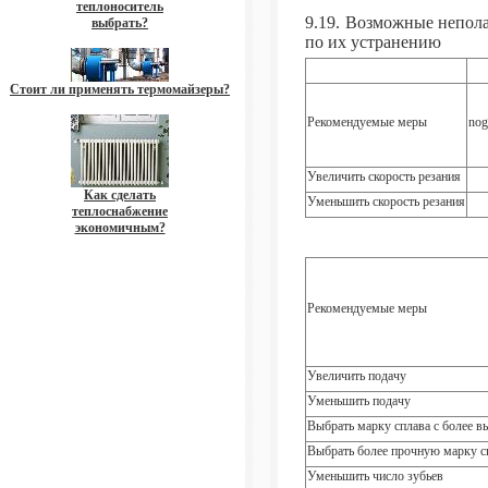
теплоноситель
9.19. Возможные непол
выбрать?
по их устранению
Стоит ли применять термомайзеры?
Рекомендуемые меры
nog
Увеличить скорость резания
Как сделать
Уменьшить скорость резания
теплоснабжение
экономичным?
Рекомендуемые меры
Увеличить подачу
Уменьшить подачу
Выбрать марку сплава с более в
Выбрать более прочную марку с
Уменьшить число зубьев