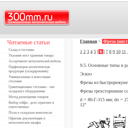
Читаемые статьи
Главная
>
Фреза (инс
Склад и стеллажи
1
2
3
4
5
[
6
]
7
8
9
10
11
Указание мест хранения товара
Ассортимент металлической мебели
9.5. Основные типы и р
Парфюмерно-косметическая
продукция (складирование)
Эскиз
Универсальные и консольные
стеллажи
Фрезы из быстрорежуие
Гравитационные стеллажи – тип
Фрезы трехсторонние с
складского оборудования
Метод размещения товаров
d = 80-Г-315 мм; do = 27
Выбор сейфа - дело серьезное и
12°
ответственное
Полы в складских комплексах
Офисная документация и
металлические шкафы