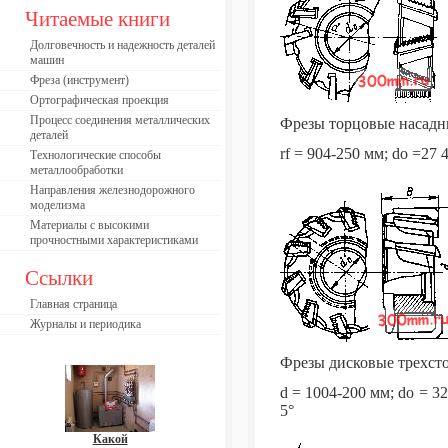
Читаемые книги
Долговечность и надежность деталей
машин
Фреза (инструмент)
Ортографическая проекция
Процесс соединения металлических
Фрезы торцовые насадн
деталей
rf = 904-250 мм; do =27 
Технологические способы
металлообработки
Направления железнодорожного
моделизма
Материалы с высокими
прочностными характеристиками
Ссылки
Главная страница
Журналы и периодика
Фрезы дисковые трехст
d = 1004-200 мм; do = 32
5°
Какой