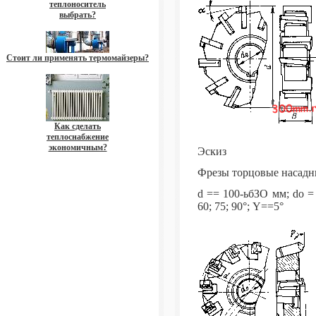
теплоноситель
выбрать?
Стоит ли применять термомайзеры?
Как сделать
теплоснабжение
экономичным?
Эскиз
Фрезы торцовые насадн
d == 100-ьбЗО мм; do = 
60; 75; 90°; Y==5°