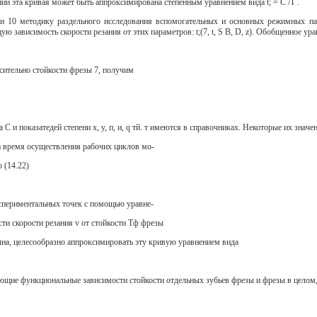
ии эта кривая может быть аппроксимирована степенным уравнением вида t; = С /Т .
 и 10 методику раздельного исследования вспомогательных и основных режимных 
ю зависимость скорости резания от этих параметров: t;(7, t, S В, D, z). Обобщенное ур
сительно стойкости фрезы 7, получим
 и показатедей степени х, у, п, и, q тй. т имеются в справочниках. Некоторые их значен
а время осуществления рабочих циклов мо-
 (14.22)
спериментальных точек с помощью уравне-
сти скорости резания v от стойкости Тф фрезы
очна, целесообразно аппроксимировать эту кривую уравнением вида
щие функциональные зависимости стойкости отдельных зубьев фрезы и фрезы в целом