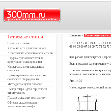
Читаемые статьи
Главная
>
Технологические с
1
2
3
4
5
6
7
8
9
10
11
12
13
14
1
Склад и стеллажи
63
64
65
66
67
68
69
70
71
72
73
Указание мест хранения товара
Ассортимент металлической мебели
шая работа прекращается и фреза
Парфюмерно-косметическая
продукция (складирование)
Если в резании одновременно уча
Универсальные и консольные
стеллажи
При использовании торцовых фре
вставных ножей при этом изнашив
Гравитационные стеллажи – тип
складского оборудования
Рис. 14.30
Метод размещения товаров
Износ задних поверхностей лезв
Выбор сейфа - дело серьезное и
ответственное
Полы в складских комплексах
Офисная документация и
металлические шкафы