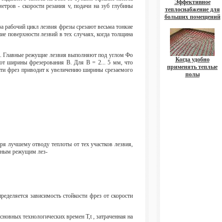
Эффективное
тров - скорости резания v, подачи на зуб глубины
теплоснабжение для
больших помещений
за рабочий цикл лезвия фрезы срезают весьма тонкие
ие поверхности лезвий в тех случаях, когда толщина
а. Главные режущие лезвия выполняют под углом Фо
Когда удобно
от ширины фрезерования В. Для В = 2... 5 мм, что
применять теплые
части фрез приводит к увеличению ширины срезаемого
полы
ря лучшему отводу теплоты от тех участков лезвия,
льным режущим лез-
деляется зависимость стойкости фрез от скорости
сновных технологических времен T,t , затраченная на