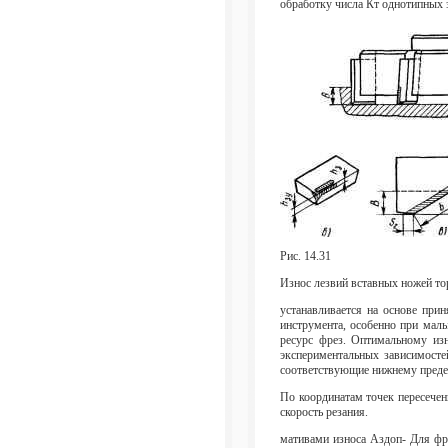
обработку числа Кт однотипных з
Рис. 14.31
Износ лезвий вставных ножей т
устанавливается на основе при
инструмента, особенно при малы
ресурс фрез. Оптимальному изн
экспериментальных зависимосте
соответствующие нижнему предел
По координатам точек пересечен
скорость резания.
мативами износа Аздоп- Для фре