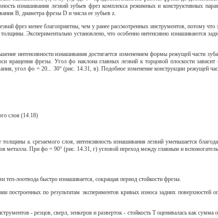
вность изнашивания лезвий зубьев фрез комплекса режимных и конструктивных параме
ания В, диаметра фрезы D и числа ее зубьев z.
езвий фрез менее благоприятны, чем у ранее рассмотренных инструментов, потому что 
й толщины. Экспериментально установлено, что особенно интенсивно изнашиваются задн
ньшение интенсивности изнашивания достигается изменением формы режущей части зуб
оси вращения фрезы. Угол фо наклона главных лезвий к торцовой плоскости зависит 
ания, угол фо = 20... 30° (рис. 14.31, в). Подобное изменение конструкции режущей 
о слоя (14.18)
 толщины а. срезаемого слоя, интенсивность изнашивания лезвий уменьшается благода
оя металла. При фо = 90° (рис. 14.31, г) угловой переход между главным и вспомогате
ми теп-лоотвода быстро изнашивается, сокращая период стойкости фрезы.
построенных по результатам экспериментов кривых износа задних поверхностей опре
струментов - резцов, сверл, зенкеров и разверток - стойкость Т оценивалась как сумма о