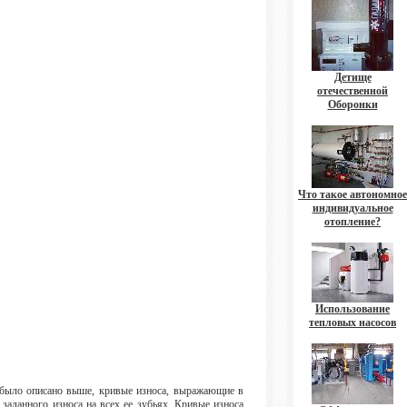
Детище
отечественной
Оборонки
Что такое автономное
индивидуальное
отопление?
Использование
тепловых насосов
к было описано выше, кривые износа, выражающие в
заданного износа на всех ее зубьях. Кривые износа