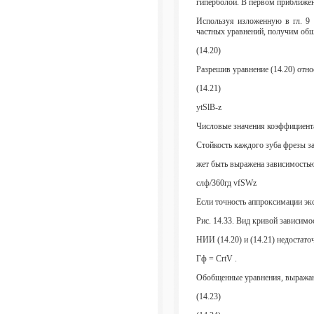
гиперболой. В первом приближен
Используя изложенную в гл. 9
частных уравнений, получим общу
(14.20)
Разрешив уравнение (14.20) отно
(14.21)
ytSlB-z
Числовые значения коэффициента С
Стойкость каждого зуба фрезы з
жет быть выражена зависимостью
слф/360гд vfSWz
Если точность аппроксимации эк
Рис. 14.33. Вид кривой зависимо
НИИ (14.20) и (14.21) недостат
Гф = CrtV .
Обобщенные уравнения, выражаю
(14.23)