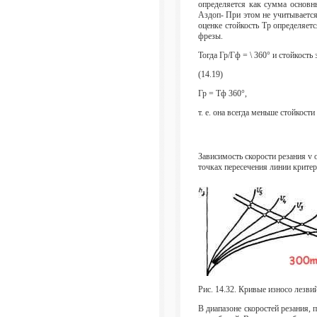
определяется как сумма основн
Аздоп- При этом не учитывается
оценке стойкость Тр определяет
фрезы.
Тогда Гр/Гф = \ 360° и стойкость
(14.19)
Гр = Тф 360°,
т. е. она всегда меньше стойкост
Зависимость скорости резания v 
точках пересечения линии крите
Рис. 14.32. Кривые износо лезви
В диапазоне скоростей резания,