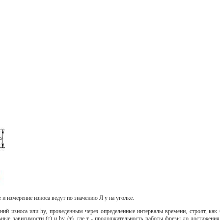
 и измерение износа ведут по значению Л у на уголке.
ений износа или hy, проведенным через определенные интервалы времени, строят, ка
ые зависимости (т) и hy (т), где т - продолжительность работы фрезы до достижения 