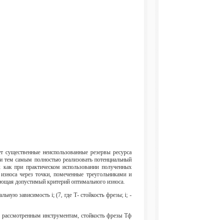
ет существенные неиспользованные резервы ресурса
 и тем самым полностью реализовать потенциальный
к как при практическом использовании полученных
износа через точки, помеченные треугольниками и
ающая допустимый критерий оптимального износа.
ую зависимость i; (7, где Т- стойкость фрезы; i; -
е рассмотренным инструментам, стойкость фрезы Тф