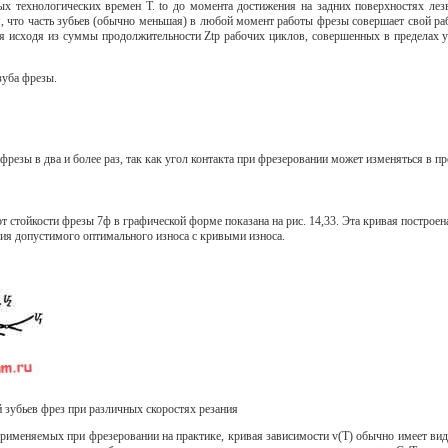
ых технологических времен Т. to до момента достижения на задних поверхностях ле
, что часть зубьев (обычно меньшая) в любой момент работы фрезы совершает свой раб
ся исходя из суммы продолжительности Ztp рабочих циклов, совершенных в пределах у
 зуба фрезы.
и фрезы в два и более раз, так как угол контакта при фрезеровании может изменяться в пре
от стойкости фрезы 7ф в графической форме показана на рис. 14,33. Эта кривая построен
рия допустимого оптимального износа с кривыми износа.
й зубьев фрез при различных скоростях резания
 применяемых при фрезеровании на практике, кривая зависимости v(T) обычно имеет в