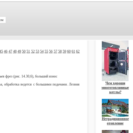
ком
45
46
47
48
49
50
51
52
53
54
55
56
57
58
59
60
61
62
ев фрез (рис. 14.30,6), больший износ
Чем хороши
ва, обработка ведется с большими подачами. Лезвия
многотопливные
котлы?
Нетрадиционное
отопление