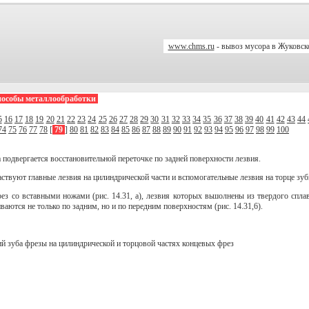
www.chms.ru
- вывоз мусора в Жуковс
пособы металлообработки
5
16
17
18
19
20
21
22
23
24
25
26
27
28
29
30
31
32
33
34
35
36
37
38
39
40
41
42
43
44
74
75
76
77
78
[
79
]
80
81
82
83
84
85
86
87
88
89
90
91
92
93
94
95
96
97
98
99
100
 подвергается восстановительной переточке по задней поверхности лезвия.
ствуют главные лезвия на цилиндрической части и вспомогательные лезвия на торце зубь
з со вставными ножами (рис. 14.31, а), лезвия которых вьшолнены из твердого спла
аются не только по задним, но и по передним поверхностям (рис. 14.31,6).
ий зуба фрезы на цилиндрической и торцовой частях концевых фрез