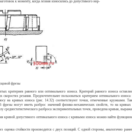
аготовок к моменту, когда лезвия износились до допустимого нор-
орцовой фрезы
нятых критериев равного или оптимального износа. Критерий равного износа оставля
х скоростях резания. Предпочтительнее пользоваться критерием оптимального износа
осу на кривых износа (рис. 14.32) соответствуют точки, отмеченные кружками. Та
й фрезы могут иметь разброс значений физико-механических свойств, то на кривых 
у среднестатистического разброса экспериментальных точек, проведена кривая, выраж
ия кривой допустимого оптимального износа с кривыми износа можно найти функциональн
з оценка стойкости производится с двух позиций. С одной стороны, аналогично ране