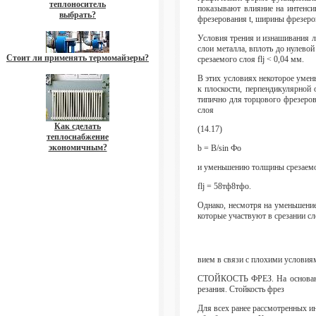
теплоноситель
показывают влияние на интенси
выбрать?
фрезерования t, ширины фрезеров
Условия трения и изнашивания л
слои металла, вплоть до нулево
Стоит ли применять термомайзеры?
срезаемого слоя flj < 0,04 мм.
В этих условиях некоторое уме
к плоскости, перпендикулярной 
типично для торцового фрезеров
слоя
Как сделать
(14.17)
теплоснабжение
экономичным?
b = B/sin Фо
и уменьшению толщины срезаемог
flj = 58тф8тфо.
Однако, несмотря на уменьшение
которые участвуют в срезании сл
вием в связи с плохими условия
СТОЙКОСТЬ ФРЕЗ. На основании 
резания. Стойкость фрез
Для всех ранее рассмотренных ин