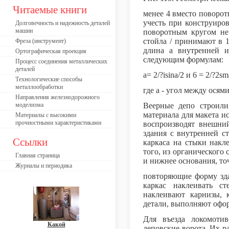
Читаемые книги
менее 4 вместо поворот
учесть при конструиров
Долговечность и надежность деталей
машин
поворотным кругом не 
стойла / принимают в 
Фреза (инструмент)
длина а внутренней и
Ортографическая проекция
следующим формулам:
Процесс соединения металлических
деталей
а= 2/?isina/2 и 6 = 2/?2sm
Технологические способы
металлообработки
где а - угол между осям
Направления железнодорожного
моделизма
Веерные депо строили,
материала для макета и
Материалы с высокими
прочностными характеристиками
воспроизводят внешний
здания с внутренней с
Ссылки
каркаса на стыки накл
того, из органического
Главная страница
и нижнее основания, то
Журналы и периодика
повторяющие форму зда
каркас наклеивать с
наклеивают карнизы, 
детали, выполняют офор
Для въезда локомотив
Какой
деповские ворота. Их 