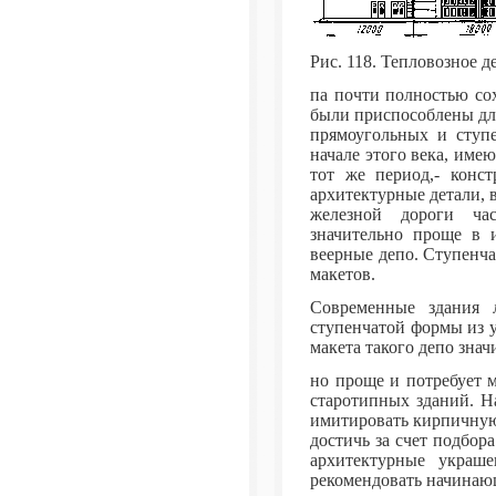
Рис. 118. Тепловозное д
па почти полностью со
были приспособлены для
прямоугольных и ступ
начале этого века, име
тот же период,- конст
архитектурные детали, 
железной дороги час
значительно проще в 
веерные депо. Ступенча
макетов.
Современные здания 
ступенчатой формы из 
макета такого депо знач
но проще и потребует 
старотипных зданий. На
имитировать кирпичную
достичь за счет подбор
архитектурные украше
рекомендовать начинаю