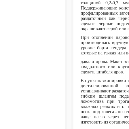
толщиной 0,2-0,3 м
Поддерживающие конст
профилированных загот
раздаточный бак черн
сделать черные подте
окрашивают серой или с
При отоплении парово
производилась вручную
уровне борта тендера 
которые на тачках или в
давали дрова. Макет э
квадратного или круг
сделать штабеля дров.
В пунктах экипировки 
дистиллированной 
устанавливают раздаточ
гибким шлангам пода
локомотива при трога
влажных рельсах и т. 
песка под колеса - пес
чаще всего через пес
изготовить из органиче