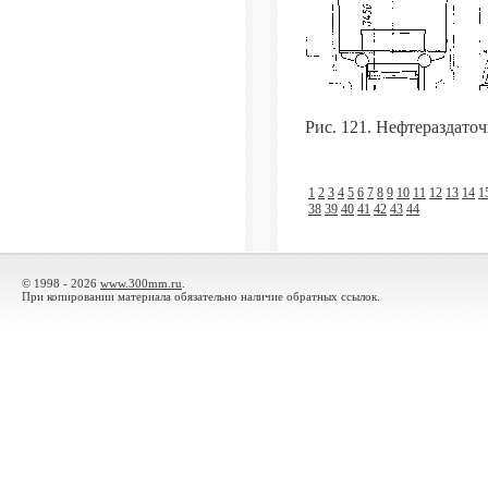
Рис. 121. Нефтераздато
1
2
3
4
5
6
7
8
9
10
11
12
13
14
1
38
39
40
41
42
43
44
© 1998 - 2026
www.300mm.ru
.
При копировании материала обязательно наличие обратных ссылок.