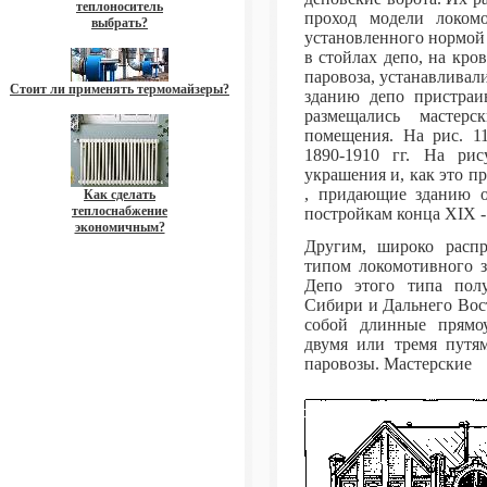
теплоноситель
проход модели локомо
выбрать?
установленного нормой
в стойлах депо, на кров
паровоза, устанавлива
Стоит ли применять термомайзеры?
зданию депо пристраи
размещались мастерс
помещения. На рис. 11
1890-1910 гг. На рис
украшения и, как это п
, придающие зданию о
Как сделать
теплоснабжение
постройкам конца XIX -
экономичным?
Другим, широко распр
типом локомотивного з
Депо этого типа полу
Сибири и Дальнего Вост
собой длинные прямо
двумя или тремя путям
паровозы. Мастерские