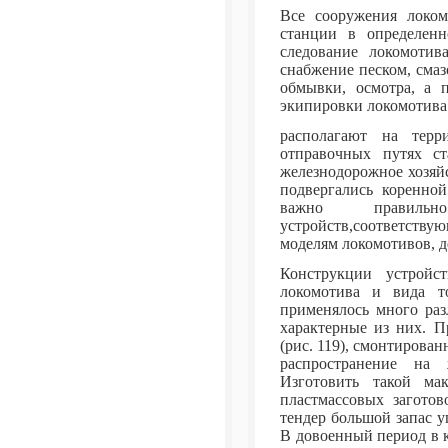
Все сооружения локом
станции в определенн
следование локомоти
снабжение песком, сма
обмывки, осмотра, а 
экипировки локомотива 
располагают на терр
отправочных путях ст
железнодорожное хозяйс
подвергались коренной
важно правиль
устройств,соответствую
моделям локомотивов, 
Конструкции устройс
локомотива и вида то
применялось много раз
характерные из них. П
(рис. 119), смонтирова
распространение на 
Изготовить такой ма
пластмассовых загото
тендер большой запас у
В довоенный период в 