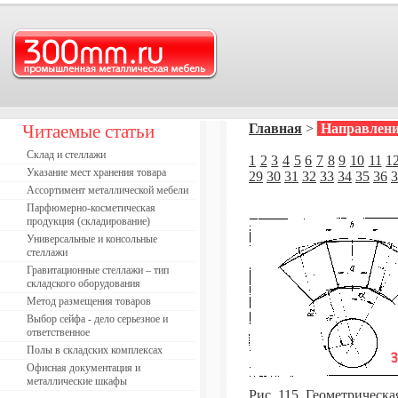
Читаемые статьи
Главная
>
Направлени
Склад и стеллажи
1
2
3
4
5
6
7
8
9
10
11
1
Указание мест хранения товара
29
30
31
32
33
34
35
36
3
Ассортимент металлической мебели
Парфюмерно-косметическая
продукция (складирование)
Универсальные и консольные
стеллажи
Гравитационные стеллажи – тип
складского оборудования
Метод размещения товаров
Выбор сейфа - дело серьезное и
ответственное
Полы в складских комплексах
Офисная документация и
металлические шкафы
Рис. 115. Геометрическа