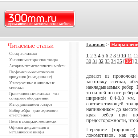
Читаемые статьи
Главная
>
Направлени
Склад и стеллажи
1
2
3
4
5
6
7
8
9
10
11
1
Указание мест хранения товара
30
31
32
33
34
35
[
36
]
3
Ассортимент металлической мебели
Парфюмерно-косметическая
делают из проволоки 
продукция (складирование)
заготовку стенки, об
Универсальные и консольные
накладываемых ребер. Е
стеллажи
то на ней по оси ребер
Гравитационные стеллажи – тип
шириной 0,4-0,8 мм,
складского оборудования
соответствующей толщ
Метод размещения товаров
напильником до высоты
Выбор сейфа - дело серьезное и
края ребер при по
ответственное
предосторожности, чтоб
Полы в складских комплексах
Офисная документация и
Передние (торцовые)
металлические шкафы
локомотивов, как пр