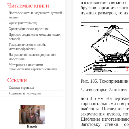
изготовление связано с
Читаемые книги
брусков органическог
нужных размеров, то их
Долговечность и надежность деталей
машин
Фреза (инструмент)
Ортографическая проекция
Процесс соединения металлических
деталей
Технологические способы
металлообработки
Направления железнодорожного
моделизма
Материалы с высокими
прочностными характеристиками
Ссылки
Рис. 185. Токоприемник
Главная страница
/ - изоляторы; 2-нижняя 
Журналы и периодика
ной 3-5 мм. На чертеж
горизонтальными и вер
шаблоны. Последние ну
закругления кузова, п
Шаблоны изготавливаю
Заготовку стенки, о
Какой