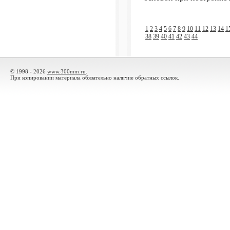
1
2
3
4
5
6
7
8
9
10
11
12
13
14
1
38
39
40
41
42
43
44
© 1998 - 2026
www.300mm.ru
.
При копировании материала обязательно наличие обратных ссылок.