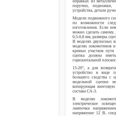
оправках из металличе
поручни, подножки, 
устройства, детали ручн
Модели подвижного сос
по возможности след
изготовления. Если не
можно сделать самому.
0,5-0,8 мм, размеры сц
В моделях двухосных в
моделях локомотивов и
кривых участков пути 
сцепка должна имет
горизонтальной плоскос
15-20°, а для возвра
устройство в виде п
большего сходства с 
модельной сцепки мо
копирующая винтовую 
состава СА-3.
В моделях локомот
электрическое освеще
лампочки напряжение
напряжение 12 В, соед