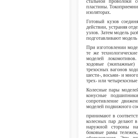
стальной проволоки с
пластины. Токоприемни
изоляторах.
Готовый кузов соедин
действии, устраняя от
узлов. Затем модель ра
подготавливают модель 
При изготовлении моде
те же технологически
моделей локомотивов
ходовые (экипажные) 
трехосных вагонов ходо
шести-, восьми- и мног
трех- или четырехосные
Колесные пары моделей
конусные подшипники
сопротивление движе
моделей подвижного со
принимают в соответс
колесных пар делают в
наружной стороны на
боковые рамы тележек,
оборудования. Эти де