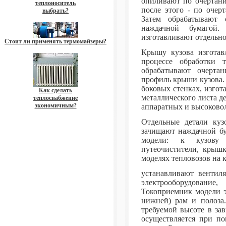
опиливают по очертани
теплоноситель
после этого - по очер
выбрать?
Затем обрабатывают 
наждачной бумагой.
изготавливают отдельно
Стоит ли применять термомайзеры?
Крышу кузова изготавл
процессе обработки 
обрабатывают очерта
профиль крыши кузова. 
боковых стенках, изгот
Как сделать
металлического листа 
теплоснабжение
экономичным?
аппаратных и высоковол
Отдельные детали ку
зачищают наждачной бу
модели: к кузову 
путеочистители, крыш
моделях тепловозов на
устанавливают вентиля
электрооборудовани
Токоприемник модели эл
нижней) рам и полоза
требуемой высоте в за
осуществляется при п