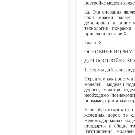
постройке модели являе
ка. Эта операция явля
слой краски зальет 
деталировки и лишит м
технологии покраски 
приведено в главе X.
Глава IX
ОСНОВНЫЕ НОРМА
ДЛЯ ПОСТРОЙКИ МО
1. Нормы дпй жеиезнод
Перед тем как приступ
моделей - моделей под
дороги, макетов отде
необходимо познакоми
нормами, принятыми пр
Если обратиться к ист
железных дорог, то с
железнодорожных модел
стандарты и общие тр
изготовления моделей