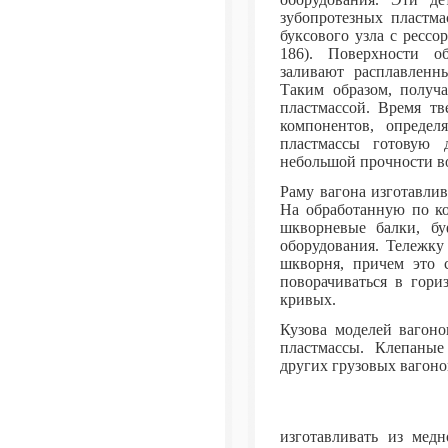
зубопротезных пластма
буксового узла с ресс
186). Поверхности о
заливают расплавленн
Таким образом, получа
пластмассой. Время тв
компонентов, опреде
пластмассы готовую 
небольшой прочности во
Раму вагона изготавлив
На обработанную по ко
шкворневые балки, бу
оборудования. Тележку
шкворня, причем это 
поворачиваться в гори
кривых.
Кузова моделей вагоно
пластмассы. Клепаные
других грузовых вагон
изготавливать из медн