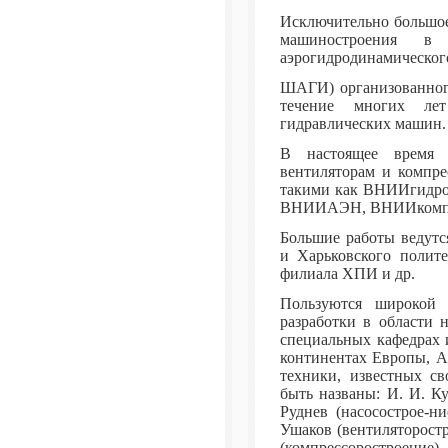
Исключительно большое
машиностроения в
аэрогидродинамическог
ШАГИ) организованного
течение многих лет
гидравлических машин. 
В настоящее время н
вентиляторам и компре
такими как ВНИИгидро
ВНИИАЭН, ВНИИкомпр
Большие работы ведутс
и Харьковского полит
филиала ХПИ и др.
Пользуются широкой и
разработки в области 
специальных кафедрах 
континентах Европы, А
техники, известных с
быть названы: И. И. Ку
Руднев (насосострое-н
Ушаков (вентиляторостр
(компрессоростроение).