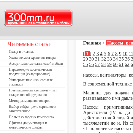
Читаемые статьи
Главная
>
Насосы, ве
Склад и стеллажи
[
1
]
2
3
4
5
6
7
8
9
10
1
Указание мест хранения товара
29
30
31
32
33
34
35
36
Ассортимент металлической мебели
55
56
57
58
59
60
61
62
6
Парфюмерно-косметическая
продукция (складирование)
насосы, вентиляторы, к
Универсальные и консольные
В современной технике
стеллажи
Гравитационные стеллажи – тип
Машины для подачи га
складского оборудования
развиваемого ими давле
Метод размещения товаров
Выбор сейфа - дело серьезное и
Насосы примитивных
ответственное
Аристотеля (IV в. до
Полы в складских комплексах
действие силой людей и
тысячелетий до н. Из с
Офисная документация и
металлические шкафы
ч1 поршневые насосы п