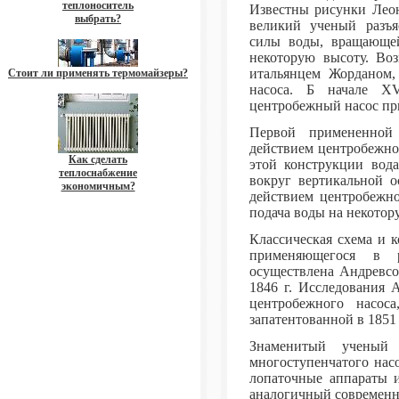
теплоноситель
Известны рисунки Леон
выбрать?
великий ученый разъя
силы воды, вращающей
некоторую высоту. Во
итальянцем Жорданом,
Стоит ли применять термомайзеры?
насоса. Б начале XV
центробежный насос пр
Первой примененной
действием центробежной
Как сделать
этой конструкции вода
теплоснабжение
вокруг вертикальной о
экономичным?
действием центробежно
подача воды на некотор
Классическая схема и 
применяющегося в 
осуществлена Андревсо
1846 г. Исследования 
центробежного насоса
запатентованной в 1851 
Знаменитый ученый 
многоступенчатого нас
лопаточные аппараты и
аналогичный современн