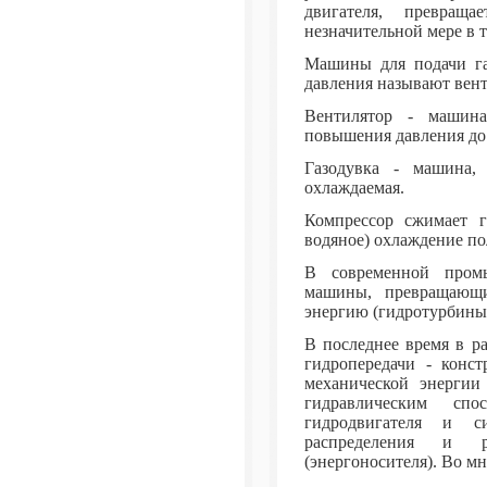
двигателя, превращ
незначительной мере в 
Машины для подачи га
давления называют вент
Вентилятор - машина
повышения давления до 
Газодувка - машина,
охлаждаемая.
Компрессор сжимает г
водяное) охлаждение по
В современной промы
машины, превращающи
энергию (гидротурбины
В последнее время в р
гидропередачи - конс
механической энергии
гидравлическим спо
гидродвигателя и с
распределения и р
(энергоносителя). Во мн