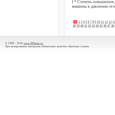
I * Степень повышения 
машины к давлению его 
[
1
]
2
3
4
5
6
7
8
9
10
11
12
13
1
38
39
40
41
42
43
44
45
46
47
48
© 1998 - 2026
www.300mm.ru
.
При копировании материала обязательно наличие обратных ссылок.